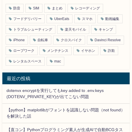
防音
SIM
まとめ
レコーディング
フードデリバリー
UberEats
スマホ
動画編集
トラブルシューティング
楽天モバイル
キャンプ
iPhone
自転車
クロスバイク
Davinci Resolve
ロープワーク
メンテナンス
イヤホン
詐欺
レンタルスペース
mac
最近の投稿
dotenvx encryptを実行してもkey added to .env.keys
(DOTENV_PRIVATE_KEY)が出てこない問題
【python】matplotlibがフォントを認識しない問題（not found）
を解決した話
【直コン】Pythonプログラミング素人が生成AIで自動BCGタス