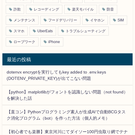
詐欺
レコーディング
楽天モバイル
防音
メンテナンス
フードデリバリー
イヤホン
SIM
スマホ
UberEats
トラブルシューティング
ロープワーク
iPhone
最近の投稿
dotenvx encryptを実行してもkey added to .env.keys
(DOTENV_PRIVATE_KEY)が出てこない問題
【python】matplotlibがフォントを認識しない問題（not found）
を解決した話
【直コン】Pythonプログラミング素人が生成AIで自動BCGタス
ク消化プログラム（bot）を作った方法（個人的メモ）
【初心者でも楽勝】東京河川にてダイソー100円虫取り網でテナ