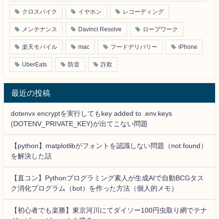
クロスバイク
イヤホン
レコーディング
メンテナンス
Davinci Resolve
ロープワーク
楽天モバイル
mac
フードデリバリー
iPhone
UberEats
防音
詐欺
最近の投稿
dotenvx encryptを実行してもkey added to .env.keys
(DOTENV_PRIVATE_KEY)が出てこない問題
【python】matplotlibがフォントを認識しない問題（not found）
を解決した話
【直コン】Pythonプログラミング素人が生成AIで自動BCGタス
ク消化プログラム（bot）を作った方法（個人的メモ）
【初心者でも楽勝】東京河川にてダイソー100円虫取り網でテナ