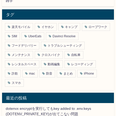
雑学
タグ
楽天モバイル
イヤホン
キャンプ
ロープワーク
SIM
UberEats
Davinci Resolve
フードデリバリー
トラブルシューティング
メンテナンス
クロスバイク
自転車
レンタルスペース
動画編集
レコーディング
詐欺
mac
防音
まとめ
iPhone
スマホ
最近の投稿
dotenvx encryptを実行してもkey added to .env.keys
(DOTENV_PRIVATE_KEY)が出てこない問題