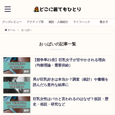
グッズレビュー
アクティブ系
施設・人物紹介
ライフハック
働き方
ホーム
おっぱい
おっぱいの記事一覧
【競争率21倍】巨乳女子が甘やかされる理由
（均衡理論・需要供給）
雑学
男が巨乳好きは本当か？調査（統計）や書籍を
読んだら意外な結果に
雑学
巨乳女性はバカと言われるのはなぜ？仮説・歴
史・俗説・研究など
雑学