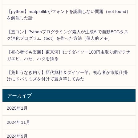
【python】matplotlibがフォントを認識しない問題（not found）
を解決した話
【直コン】Pythonプログラミング素人が生成AIで自動BCGタス
ク消化プログラム（bot）を作った方法（個人的メモ）
【初心者でも楽勝】東京河川にてダイソー100円虫取り網でテナ
ガエビ、ハゼ、ハクを獲る
【荒川うなぎ釣り】餌代無料＆ダイソー竿。初心者が市販仕掛
けにドバミミズを付けて置き竿してみた
アーカイブ
2025年1月
2024年11月
2024年9月