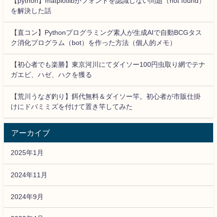
【python】matplotlibがフォントを認識しない問題（not found）
を解決した話
【直コン】Pythonプログラミング素人が生成AIで自動BCGタス
ク消化プログラム（bot）を作った方法（個人的メモ）
【初心者でも楽勝】東京河川にてダイソー100円虫取り網でテナ
ガエビ、ハゼ、ハクを獲る
【荒川うなぎ釣り】餌代無料＆ダイソー竿。初心者が市販仕掛
けにドバミミズを付けて置き竿してみた
アーカイブ
2025年1月
2024年11月
2024年9月