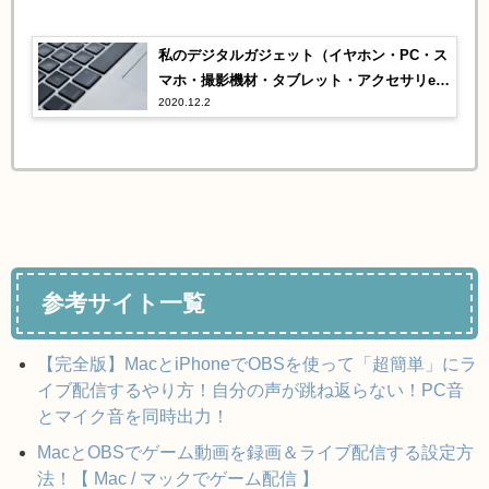
私のデジタルガジェット（イヤホン・PC・ス
マホ・撮影機材・タブレット・アクセサリet
2020.12.2
c）
参考サイト一覧
【完全版】MacとiPhoneでOBSを使って「超簡単」にラ
イブ配信するやり方！自分の声が跳ね返らない！PC音
とマイク音を同時出力！
MacとOBSでゲーム動画を録画＆ライブ配信する設定方
法！【 Mac / マックでゲーム配信 】