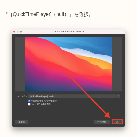
『［QuickTimePlayer]（null）』を選択。