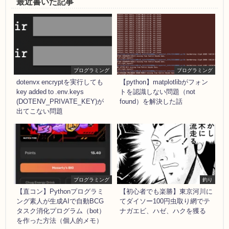
最近書いた記事
プログラミング
プログラミング
dotenvx encryptを実行しても
【python】matplotlibがフォン
key added to .env.keys
トを認識しない問題（not
(DOTENV_PRIVATE_KEY)が
found）を解決した話
出てこない問題
プログラミング
釣り
【直コン】Pythonプログラミ
【初心者でも楽勝】東京河川に
ング素人が生成AIで自動BCG
てダイソー100円虫取り網でテ
タスク消化プログラム（bot）
ナガエビ、ハゼ、ハクを獲る
を作った方法（個人的メモ）