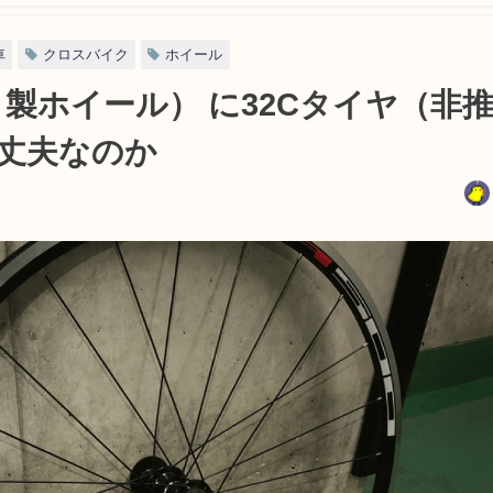
車
クロスバイク
ホイール
マノ製ホイール） に32Cタイヤ（非
丈夫なのか
日