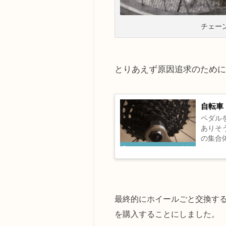
チェー
とりあえず原因追求のため
自転車
ペダル
ありそ
の集合
ことに
最終的にホイールごと交換す
を購入することにしました。