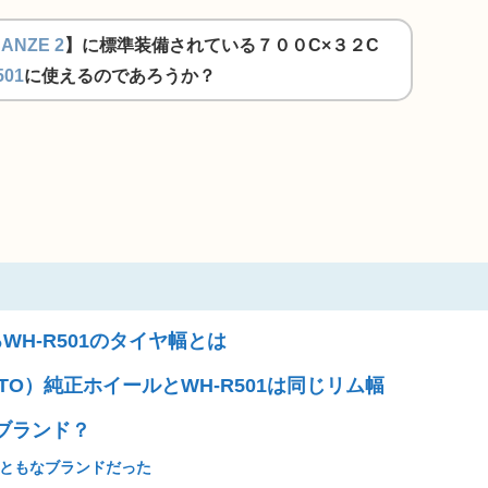
ANZE 2
】に標準装備されている７００C×３２C
501
に使えるのであろうか？
H-R501のタイヤ幅とは
ESTO）純正ホイールとWH-R501は同じリム幅
なブランド？
まともなブランドだった