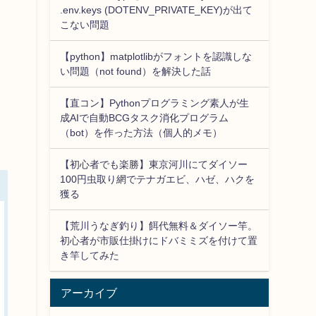
.env.keys (DOTENV_PRIVATE_KEY)が出て
こない問題
【python】matplotlibがフォントを認識しな
い問題（not found）を解決した話
【直コン】Pythonプログラミング素人が生
成AIで自動BCGタスク消化プログラム
（bot）を作った方法（個人的メモ）
【初心者でも楽勝】東京河川にてダイソー
100円虫取り網でテナガエビ、ハゼ、ハクを
獲る
【荒川うなぎ釣り】餌代無料＆ダイソー竿。
初心者が市販仕掛けにドバミミズを付けて置
き竿してみた
アーカイブ