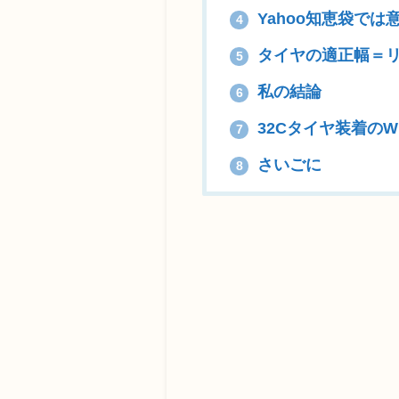
Yahoo知恵袋では
4
タイヤの適正幅＝リム
5
私の結論
6
32Cタイヤ装着のW
7
さいごに
8