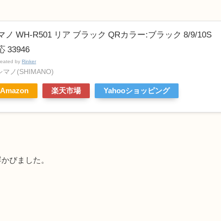
マノ WH-R501 リア ブラック QRカラー:ブラック 8/9/10S
 33946
reated by
Rinker
シマノ(SHIMANO)
Amazon
楽天市場
Yahooショッピング
浮かびました。