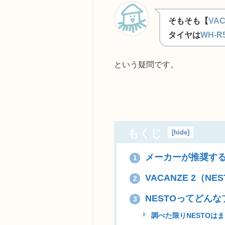
そもそも【
VAC
タイヤは
WH-R
という疑問です。
もくじ
[
hide
]
メーカーが推奨するW
1
VACANZE 2（N
2
NESTOってどん
3
調べた限りNESTOは