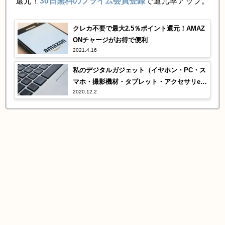
還元！
30日無料のプライム会員登録
で還元率アップ。
クレカ不要で最大2.5％ポイント還元！AMAZ
ONチャージがお得で便利
2021.4.16
私のデジタルガジェット（イヤホン・PC・ス
マホ・撮影機材・タブレット・アクセサリet
2020.12.2
c）