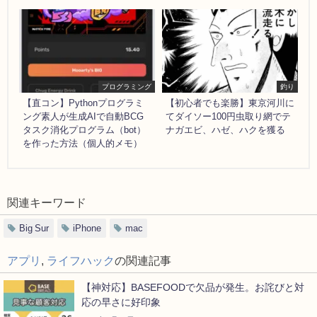
プログラミング
釣り
【直コン】Pythonプログラミ
【初心者でも楽勝】東京河川に
ング素人が生成AIで自動BCG
てダイソー100円虫取り網でテ
タスク消化プログラム（bot）
ナガエビ、ハゼ、ハクを獲る
を作った方法（個人的メモ）
関連キーワード
Big Sur
iPhone
mac
アプリ
,
ライフハック
の関連記事
【神対応】BASEFOODで欠品が発生。お詫びと対
応の早さに好印象