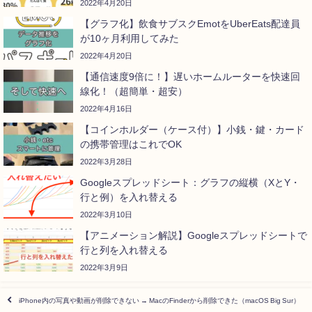
2022年4月20日
【グラフ化】飲食サブスクEmotをUberEats配達員
が10ヶ月利用してみた
2022年4月20日
【通信速度9倍に！】遅いホームルーターを快速回
線化！（超簡単・超安）
2022年4月16日
【コインホルダー（ケース付）】小銭・鍵・カード
の携帯管理はこれでOK
2022年3月28日
Googleスプレッドシート：グラフの縦横（XとY・
行と例）を入れ替える
2022年3月10日
【アニメーション解説】Googleスプレッドシートで
行と列を入れ替える
2022年3月9日
iPhone内の写真や動画が削除できない → MacのFinderから削除できた（macOS Big Sur）