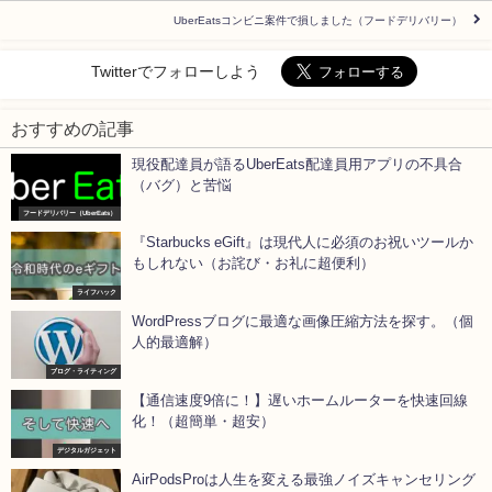
UberEatsコンビニ案件で損しました（フードデリバリー）
Twitterでフォローしよう
おすすめの記事
現役配達員が語るUberEats配達員用アプリの不具合
（バグ）と苦悩
フードデリバリー（UberEats）
『Starbucks eGift』は現代人に必須のお祝いツールか
もしれない（お詫び・お礼に超便利）
ライフハック
WordPressブログに最適な画像圧縮方法を探す。（個
人的最適解）
ブログ・ライティング
【通信速度9倍に！】遅いホームルーターを快速回線
化！（超簡単・超安）
デジタルガジェット
AirPodsProは人生を変える最強ノイズキャンセリング