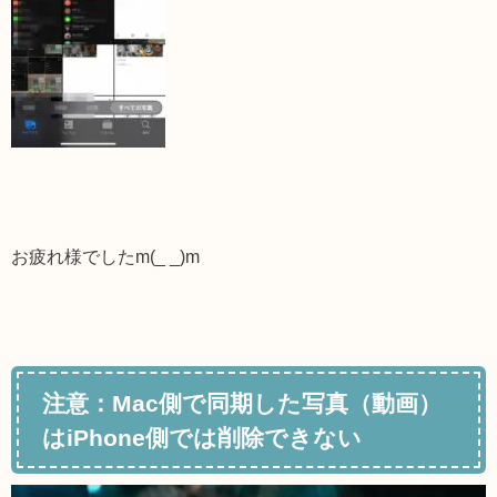
お疲れ様でしたm(_ _)m
注意：Mac側で同期した写真（動画）
はiPhone側では削除できない