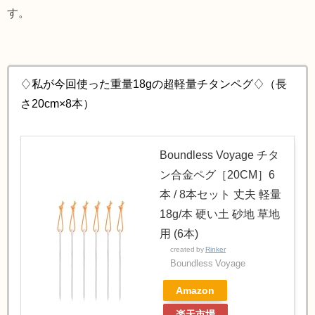
す。
♢私が今回使った重量18gの超軽量チタンペグ♢（長
さ20cm×8本）
Boundless Voyage チタ
ン合金ペグ［20CM］6
本 / 8本セット 丈夫 軽量
18g/本 硬い土 砂地 草地
用 (6本)
created by
Rinker
Boundless Voyage
Amazon
楽天市場