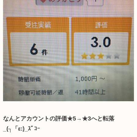
なんとアカウントの評価★5→★3へと転落
_(┐「ε:)_ｽﾞｺｰ