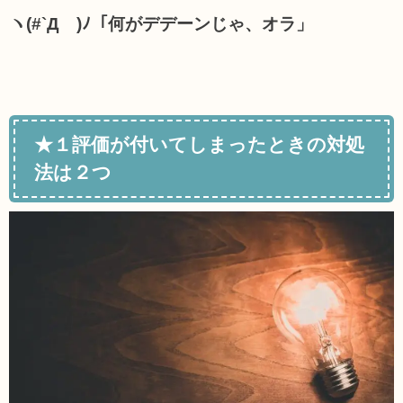
ヽ(#`Д´)ﾉ「何がデデーンじゃ、オラ」
★１評価が付いてしまったときの対処
法は２つ