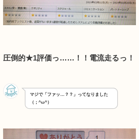
圧倒的★1評価っ……！！
電流走るっ！
マジで「ファッ…？？」ってなりました
（；^ω^）