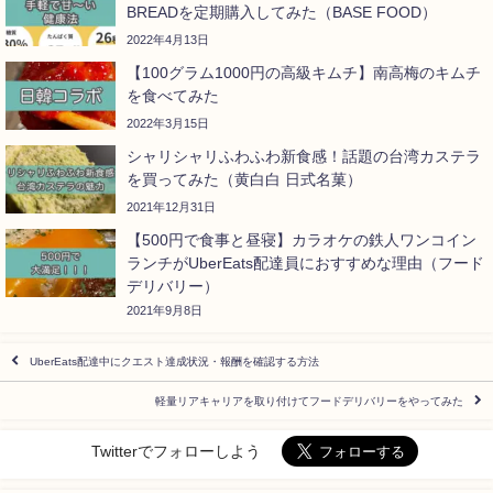
BREADを定期購入してみた（BASE FOOD）
2022年4月13日
【100グラム1000円の高級キムチ】南高梅のキムチ
を食べてみた
2022年3月15日
シャリシャリふわふわ新食感！話題の台湾カステラ
を買ってみた（黄白白 日式名菓）
2021年12月31日
【500円で食事と昼寝】カラオケの鉄人ワンコイン
ランチがUberEats配達員におすすめな理由（フード
デリバリー）
2021年9月8日
UberEats配達中にクエスト達成状況・報酬を確認する方法
軽量リアキャリアを取り付けてフードデリバリーをやってみた
Twitterでフォローしよう