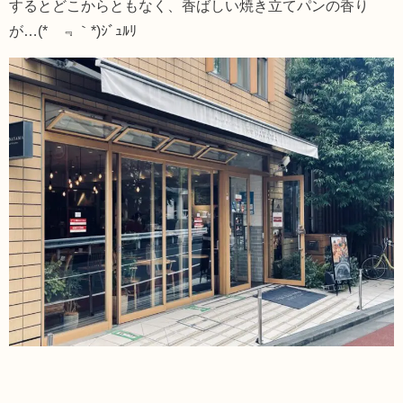
するとどこからともなく、香ばしい焼き立てパンの香り
が…
(*´
﹃｀
*)
ｼﾞｭﾙﾘ