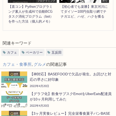
プログラミング
釣り
【直コン】Pythonプログラミ
【初心者でも楽勝】東京河川に
ング素人が生成AIで自動BCG
てダイソー100円虫取り網でテ
タスク消化プログラム（bot）
ナガエビ、ハゼ、ハクを獲る
を作った方法（個人的メモ）
関連キーワード
カフェ
ベーカリー
五反田
カフェ・食事所
,
グルメ
の関連記事
【神対応】BASEFOODで欠品が発生。お詫びと対
応の早さに好印象
2022年4月20日
【グラフ化】飲食サブスクEmotをUberEats配達員
が10ヶ月利用してみた
2022年4月20日
【3ヶ月実食レビュー】完全栄養食菓子パンBASE