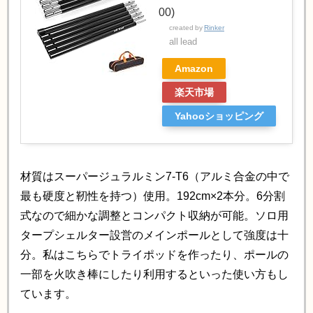
00)
created by
Rinker
all lead
Amazon
楽天市場
Yahooショッピング
材質はスーパージュラルミン7-T6（アルミ合金の中で
最も硬度と靭性を持つ）使用。192cm×2本分。6分割
式なので細かな調整とコンパクト収納が可能。ソロ用
タープシェルター設営のメインポールとして強度は十
分。私はこちらでトライポッドを作ったり、ポールの
一部を火吹き棒にしたり利用するといった使い方もし
ています。