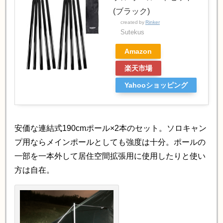
(ブラック)
created by
Rinker
Sutekus
Amazon
楽天市場
Yahooショッピング
安価な連結式190cmポール×2本のセット。ソロキャン
プ用ならメインポールとしても強度は十分。ポールの
一部を一本外して居住空間拡張用に使用したりと使い
方は自在。