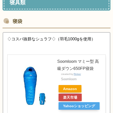
寝具類
寝袋
♢コスパ抜群なシュラフ♢（羽毛1000gを使用）
Soomloom マミー型 高
級ダウン650FP寝袋
created by
Rinker
Soomloom
Amazon
楽天市場
Yahooショッピング