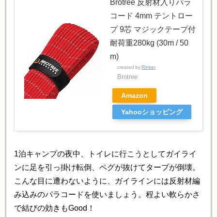
Brotree 反射材入りパラ
コード 4mm テントロー
プ 9芯 マジックテープ付
耐荷重280kg (30m / 50
m)
created by
Rinker
Brotree
Amazon
Yahooショッピング
1泊キャンプの夜中、トイレに行こうとしてガイライ
ンに足を引っ掛け転倒、ペグが抜けてタープが倒壊。
こんな目に遭わないように、ガイラインには反射材編
み込みのパラコードを使いましょう。程よい軟らかさ
で結びの効きもGood！