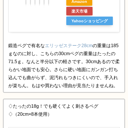
Amazon
楽天市場
Yahooショッピング
鍛造ペグで有名な
エリッゼステーク28cm
の重量は185
ｇなのに対し、こちらの30cmペグの重量はたったの
71.5ｇ。なんと半分以下の軽さです。30cmあるので柔
らかい地面でも安心。さらに硬い地面にガンガン打ち
込んでも曲がらず、泥汚れもつきにくいので、手入れ
が楽ちん。もはや買わない理由が見当たりませんね。
♢たったの18g！でも硬くてよく刺さるペグ
♢（20cm×8本使用）