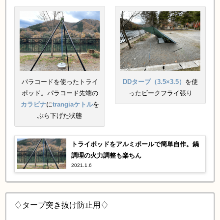
パラコードを使ったトライ
DDタープ（3.5×3.5）
を使
ポッド。パラコード先端の
ったビークフライ張り
カラビナ
に
trangiaケトル
を
ぶら下げた状態
トライポッドをアルミポールで簡単自作。鍋
調理の火力調整も楽ちん
2021.1.6
♢タープ突き抜け防止用♢