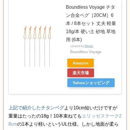
Boundless Voyage チタ
ン合金ペグ［20CM］6
本 / 8本セット 丈夫 軽量
18g/本 硬い土 砂地 草地
用 (6本)
created by
Rinker
Boundless Voyage
Amazon
楽天市場
Yahooショッピング
上記で紹介したチタンペグ
より10cm短いだけですが
重量はたったの18g！10本束ねても
エリッゼステーク2
8cm
の1本より軽いというUL仕様。しかし地面が柔ら