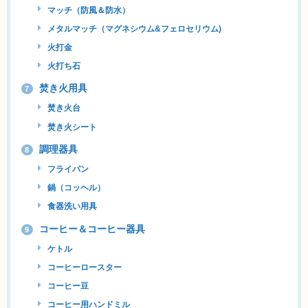
マッチ（防風＆防水）
メタルマッチ（マグネシウム&フェロセリウム)
火打金
火打ち石
焚き火用具
7
焚き火台
焚き火シート
調理器具
8
フライパン
鍋（コッヘル）
食器洗い用具
コーヒー＆コーヒー器具
9
ケトル
コーヒーロースター
コーヒー豆
コーヒー用ハンドミル