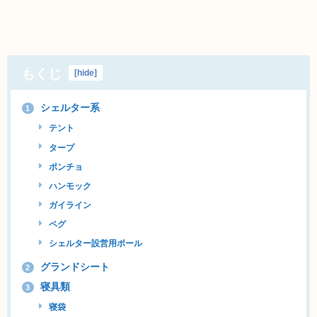
もくじ
[
hide
]
シェルター系
1
テント
タープ
ポンチョ
ハンモック
ガイライン
ペグ
シェルター設営用ポール
グランドシート
2
寝具類
3
寝袋