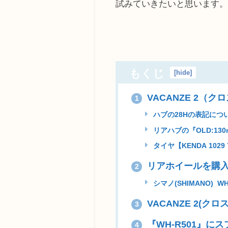
試みていきたいと思います
もくじ
[
hide
]
VACANZE 2（
1
ハブの28Hの表記につ
リアハブの『OLD:13
タイヤ【KENDA 1029
リアホイールを購
2
シマノ(SHIMANO) W
VACANZE 2(ク
3
『WH-R501』に
4