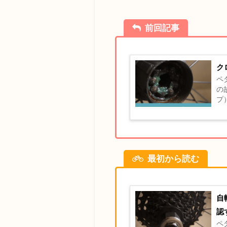
前回記事
ク
ペ
の
プ
の
最初から読む
自
認
ペ