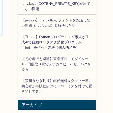
.env.keys (DOTENV_PRIVATE_KEY)が出て
こない問題
【python】matplotlibがフォントを認識しな
い問題（not found）を解決した話
【直コン】Pythonプログラミング素人が生
成AIで自動BCGタスク消化プログラム
（bot）を作った方法（個人的メモ）
【初心者でも楽勝】東京河川にてダイソー
100円虫取り網でテナガエビ、ハゼ、ハクを
獲る
【荒川うなぎ釣り】餌代無料＆ダイソー竿。
初心者が市販仕掛けにドバミミズを付けて置
き竿してみた
アーカイブ