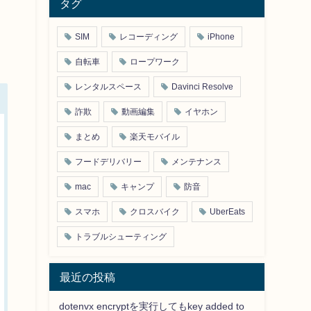
タグ
SIM
レコーディング
iPhone
自転車
ロープワーク
レンタルスペース
Davinci Resolve
詐欺
動画編集
イヤホン
まとめ
楽天モバイル
フードデリバリー
メンテナンス
mac
キャンプ
防音
スマホ
クロスバイク
UberEats
トラブルシューティング
最近の投稿
dotenvx encryptを実行してもkey added to