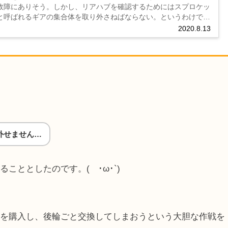
故障にありそう。しかし、リアハブを確認するためにはスプロケッ
と呼ばれるギアの集合体を取り外さねばならない。というわけで、
プロケット外しを試みることに。その時の工程を画像付きで解
2020.8.13
...
外せません…
こととしたのです。(´･ω･`)
ルを購入し、後輪ごと交換してしまおうという大胆な作戦を